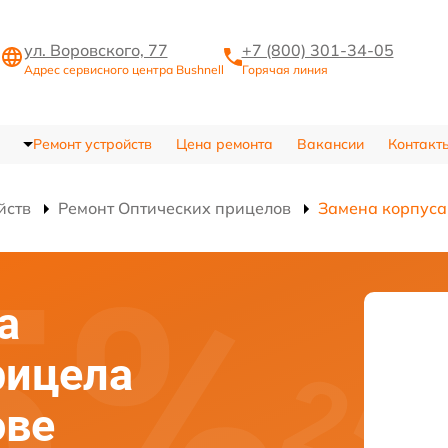
ул. Воровского, 77
+7 (800) 301-34-05
Адрес сервисного центра Bushnell
Горячая линия
Ремонт устройств
Цена ремонта
Вакансии
Контакт
йств
Ремонт Оптических прицелов
Замена корпуса
а
рицела
ове