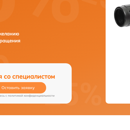
 желанию
бращения
я со специалистом
Оставить заявку
есь c
политикой конфиденциальности