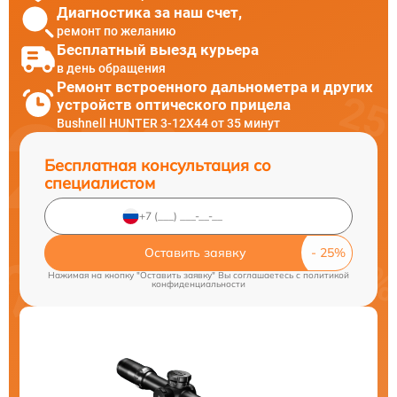
Диагностика за наш счет,
ремонт по желанию
Бесплатный выезд курьера
в день обращения
Ремонт встроенного дальнометра и других
устройств оптического прицела
Bushnell HUNTER 3-12X44 от 35 минут
Бесплатная консультация со
специалистом
Оставить заявку
Нажимая на кнопку "Оставить заявку" Вы соглашаетесь c
политикой
конфиденциальности