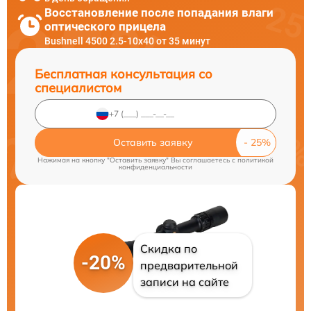
Восстановление после попадания влаги
оптического прицела
Bushnell 4500 2.5-10x40 от 35 минут
Бесплатная консультация со
специалистом
Оставить заявку
Нажимая на кнопку "Оставить заявку" Вы соглашаетесь c
политикой
конфиденциальности
Скидка по
-20%
предварительной
записи на сайте