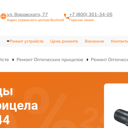
ул. Воровского, 77
+7 (800) 301-34-05
Адрес сервисного центра Bushnell
Горячая линия
Ремонт устройств
Цена ремонта
Вакансии
Контакт
йств
Ремонт Оптических прицелов
Ремонт Оптичес
цы
рицела
44