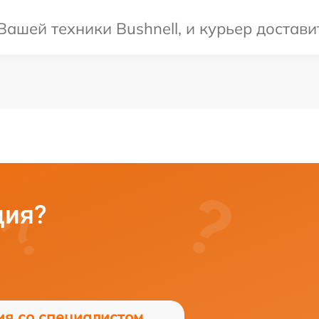
ашей техники Bushnell, и курьер достави
ция?
ия со специалистом