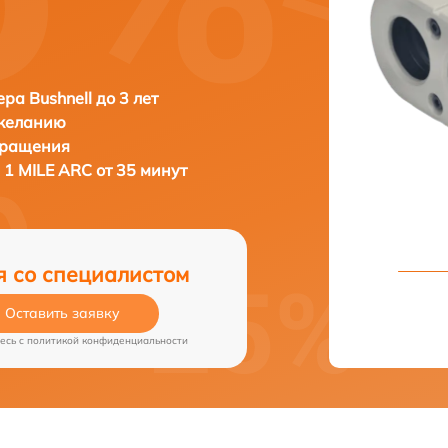
ра Bushnell до 3 лет
 желанию
бращения
l 1 MILE ARC от 35 минут
я со специалистом
Оставить заявку
есь c
политикой конфиденциальности