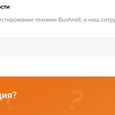
сти
тировании техники Bushnell, и наш сотру
ция?